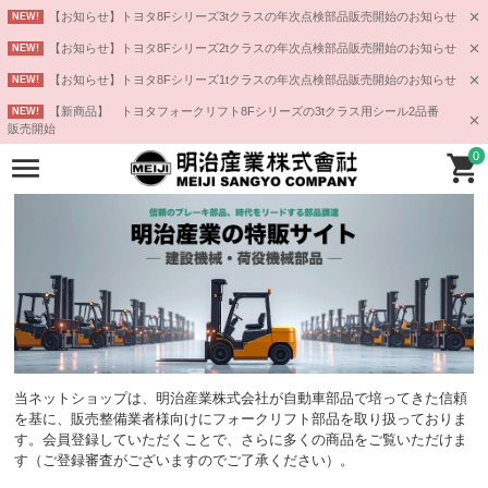
【お知らせ】トヨタ8Fシリーズ3tクラスの年次点検部品販売開始のお知らせ
NEW!
【お知らせ】トヨタ8Fシリーズ2tクラスの年次点検部品販売開始のお知らせ
NEW!
【お知らせ】トヨタ8Fシリーズ1tクラスの年次点検部品販売開始のお知らせ
NEW!
【新商品】 トヨタフォークリフト8Fシリーズの3tクラス用シール2品番
NEW!
販売開始
0
当ネットショップは、明治産業株式会社が自動車部品で培ってきた信頼
を基に、販売整備業者様向けにフォークリフト部品を取り扱っておりま
す。会員登録していただくことで、さらに多くの商品をご覧いただけま
す（ご登録審査がございますのでご了承ください）。