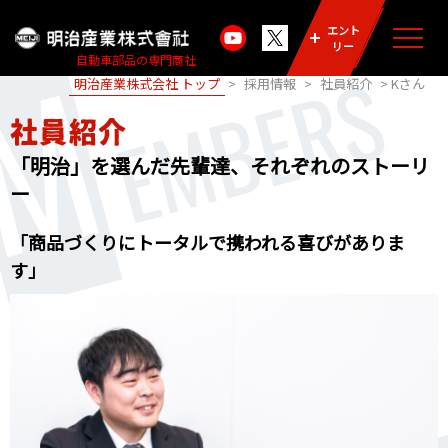
エント
M
リー
自動車部品の専門商社
EMBERS
明治産業株式会社 トップ
>
採用情報
>
社員紹介
> Kさん
社員紹介
「明治」を選んだ先輩達、それぞれのストーリ
ー
「商品づくりにトータルで携われる
喜びがありま
す」