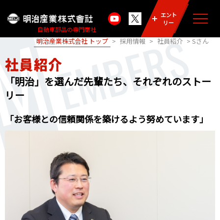
エント
M
リー
自動車部品の専門商社
EMBERS
明治産業株式会社 トップ
>
採用情報
>
社員紹介
> Sさん
社員紹介
「明治」を選んだ先輩たち、それぞれのストー
リー
「お客様との信頼関係を築けるよう
努めています」