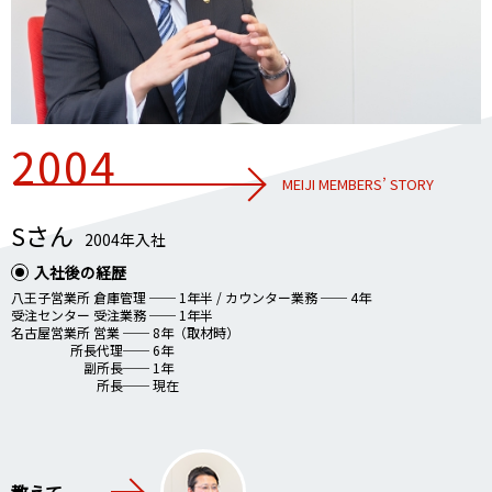
2004
MEIJI MEMBERS’ STORY
Sさん
2004年入社
入社後の経歴
八王子営業所 倉庫管理 ── 1年半 / カウンター業務 ── 4年
受注センター 受注業務 ── 1年半
名古屋営業所 営業 ── 8年（取材時）
所長代理── 6年
副所長── 1年
所長── 現在
教えて