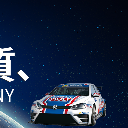
質、
NY
。