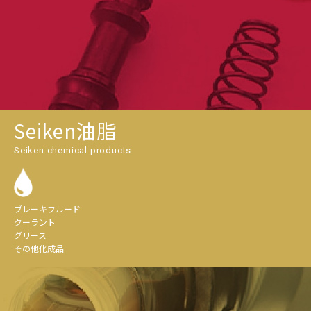
Seiken油脂
Seiken chemical products
ブレーキフルード
クーラント
グリース
その他化成品