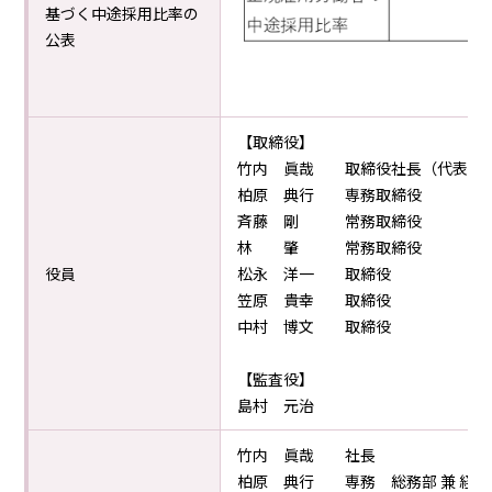
基づく中途採用比率の
公表
【取締役】
竹内 眞哉 取締役社長（代表取
柏原 典行 専務取締役
斉藤 剛 常務取締役
林 肇 常務取締役
役員
松永 洋一 取締役
笠原 貴幸 取締役
中村 博文 取締役
【監査役】
島村 元治
竹内 眞哉 社長
柏原 典行 専務 総務部 兼 経理