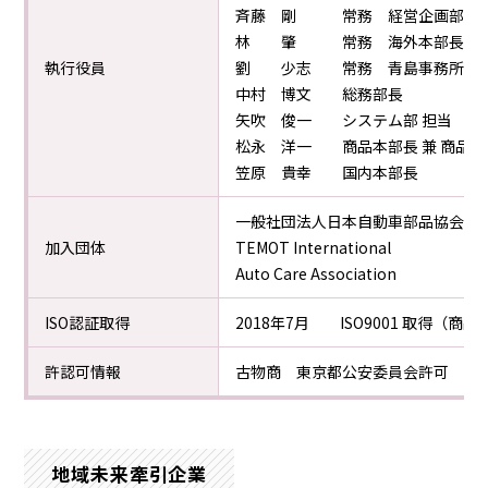
斉藤 剛 常務 経営企画部 兼 
林 肇 常務 海外本部長 兼 
執行役員
劉 少志 常務 青島事務所長
中村 博文 総務部長
矢吹 俊一 システム部 担当
松永 洋一 商品本部長 兼 商品部
笠原 貴幸 国内本部長
一般社団法人日本自動車部品協会（J
加入団体
TEMOT International
Auto Care Association
ISO認証取得
2018年7月 ISO9001 取得
許認可情報
古物商 東京都公安委員会許可 第3011
地域未来牽引企業