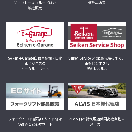
品・ブレーキフルードほか
修部品販売
製造販売
Seiken Service Shop
最先端技術で、
Seiken e-Garage
自動車整備・自動
車もビジネスも
車ビジネスの
次のレベルへ
トータルサポート
フォークリフト部品ECサイト
信頼
ALVIS 日本総代理店
英国高級自動車
の品質と安心サポート
メーカー