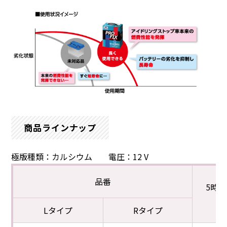
商品ラインナップ
極版種類：カルシウム 電圧：12 V
品番
5時
(
Lタイプ
Rタイプ