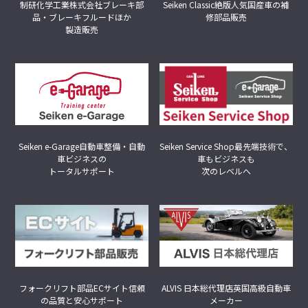
制研化学工業株式会社
ブレーキ部
Seiken Classic
絶版人気国産車の補
品・ブレーキフルードほか
修部品販売
製造販売
Seiken Service Shop
最先端技術で、
Seiken e-Garage
自動車整備・自動
車もビジネスも
車ビジネスの
次のレベルへ
トータルサポート
フォークリフト部品ECサイト
信頼
ALVIS 日本総代理店
英国高級自動車
の品質と安心サポート
メーカー