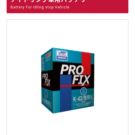
Battery For Idling stop Vehicle