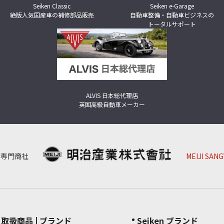
Seiken Classic
Seiken e-Garage
絶版人気国産車の補修部品販売
自動車整備・自動車ビジネスの
トータルサポート
ALVIS 日本総代理店
英国高級自動車メーカー
の専門商社
MEIJI SAN
取扱商品 | ブランド
Seiken ブランド