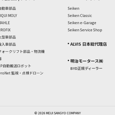
自動車部品
Seiken
IQUI MOLY
Seiken Classic
MAHLE
Seiken e-Garage
PROFIX
Seiken Service Shop
大型車部品
ALVIS 日本総代理店
輸入車部品
フォークリフト部品・物流機
器
明治モータース㈱
EP自動搬送ロボット
BYD正規ディーラー
DroNet 監視・点検ドローン
©
2026
MEIJI SANGYO COMPANY