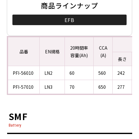
商品ラインナップ
EFB
20時間率
CCA
品番
EN規格
容量(Ah)
(A)
長さ
PFI-56010
LN2
60
560
242
PFI-57010
LN3
70
650
277
SMF
Battery