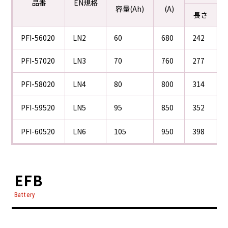
品番
EN規格
容量(Ah)
(A)
長さ
PFI-56020
LN2
60
680
242
PFI-57020
LN3
70
760
277
PFI-58020
LN4
80
800
314
PFI-59520
LN5
95
850
352
PFI-60520
LN6
105
950
398
EFB
Battery