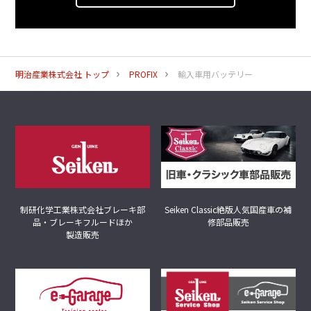
明治産業株式会社 トップ
PROFIX
輸入車用バッテリー
制研化学工業株式会社
ブレーキ部
Seiken Classic
絶版人気国産車の補
品・ブレーキフルードほか
修部品販売
製造販売