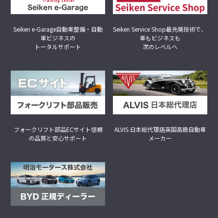
Seiken Service Shop
最先端技術で、
Seiken e-Garage
自動車整備・自動
車もビジネスも
車ビジネスの
次のレベルへ
トータルサポート
フォークリフト部品ECサイト
信頼
ALVIS 日本総代理店
英国高級自動車
の品質と安心サポート
メーカー