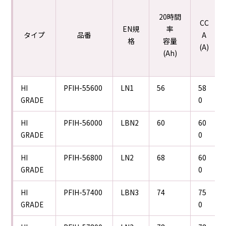
20時間
CC
EN規
率
タイプ
品番
A
格
容量
(A)
(Ah)
PFIH-55600
LN1
56
58
HI
0
GRADE
PFIH-56000
LBN2
60
60
HI
0
GRADE
PFIH-56800
LN2
68
60
HI
0
GRADE
PFIH-57400
LBN3
74
75
HI
0
GRADE