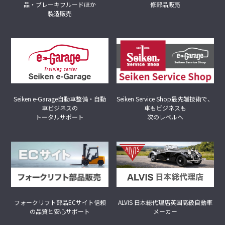
品・ブレーキフルードほか
修部品販売
製造販売
Seiken Service Shop
最先端技術で、
Seiken e-Garage
自動車整備・自動
車もビジネスも
車ビジネスの
次のレベルへ
トータルサポート
フォークリフト部品ECサイト
信頼
ALVIS 日本総代理店
英国高級自動車
の品質と安心サポート
メーカー