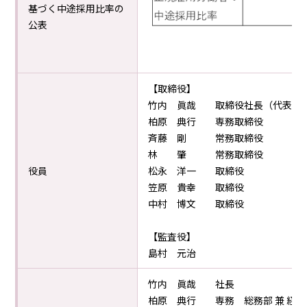
基づく中途採用比率の
公表
【取締役】
竹内 眞哉 取締役社長（代表取
柏原 典行 専務取締役
斉藤 剛 常務取締役
林 肇 常務取締役
役員
松永 洋一 取締役
笠原 貴幸 取締役
中村 博文 取締役
【監査役】
島村 元治
竹内 眞哉 社長
柏原 典行 専務 総務部 兼 経理