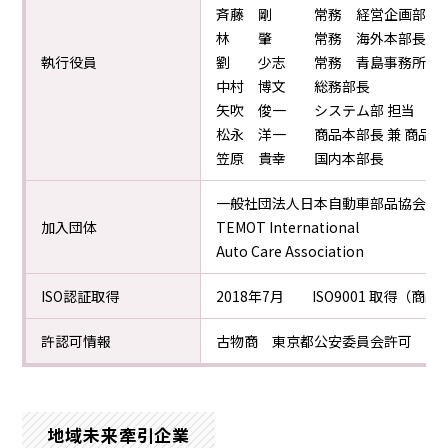
斉藤 剛 常務 経営企画部 兼 
林 肇 常務 海外本部長 兼 
執行役員
劉 少志 常務 青島事務所長
中村 博文 総務部長
矢吹 俊一 システム部 担当
松永 洋一 商品本部長 兼 商品部
笠原 貴幸 国内本部長
一般社団法人日本自動車部品協会（J
加入団体
TEMOT International
Auto Care Association
ISO認証取得
2018年7月 ISO9001 取得
許認可情報
古物商 東京都公安委員会許可 第3011
地域未来牽引企業