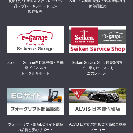
制研化学工業株式会社
ブレーキ部
Seiken Classic
絶版人気国産車の補
品・ブレーキフルードほか
修部品販売
製造販売
Seiken Service Shop
最先端技術
Seiken e-Garage
自動車整備・自動
で、車もビジネスも
車ビジネスの
次のレベルへ
トータルサポート
フォークリフト部品ECサイト
信頼
ALVIS 日本総代理店
英国高級自動車
の品質と安心サポート
メーカー