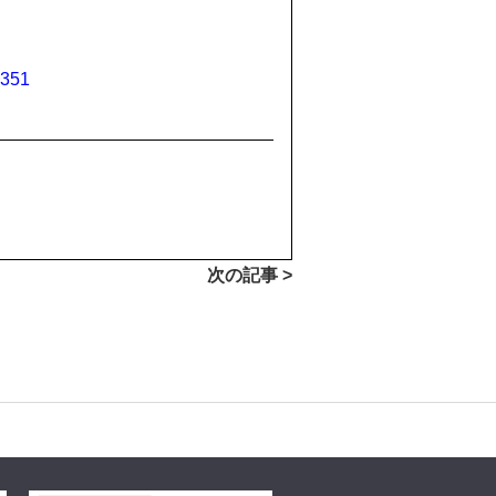
9351
次の記事 >