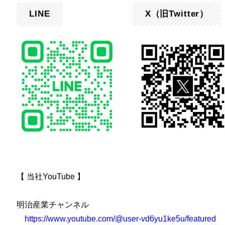
LINE
X（旧Twitter）
【 当社YouTube 】
明治産業チャンネル
https://www.youtube.com/@user-vd6yu1ke5u/featured