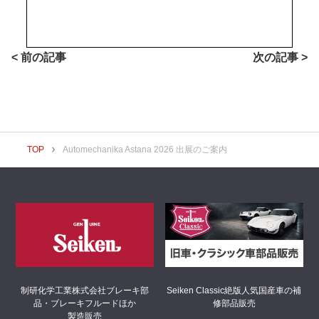
< 前の記事
次の記事 >
TOP
Automechanika Astana 2026 出展のご案内
制研化学工業株式会社
ブレーキ部
Seiken Classic
絶版人気国産車の補
品・ブレーキフルードほか
修部品販売
製造販売