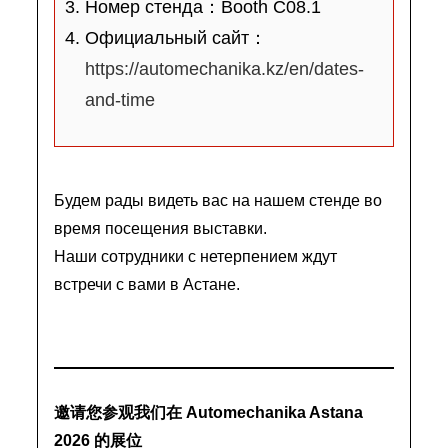
Номер стенда：Booth C08.1
Официальный сайт：
https://automechanika.kz/en/dates-
and-time
Будем рады видеть вас на нашем стенде во
время посещения выставки.
Наши сотрудники с нетерпением ждут
встречи с вами в Астане.
邀请您参观我们在 Automechanika Astana
2026 的展位