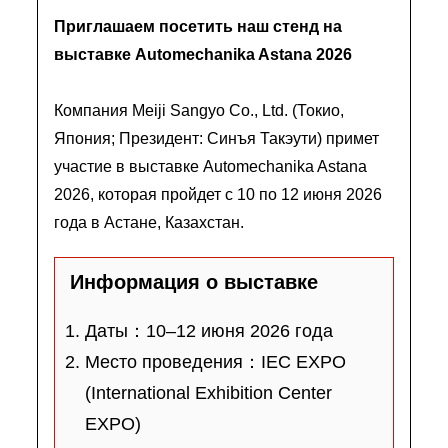
Приглашаем посетить наш стенд на
выставке Automechanika Astana 2026
Компания Meiji Sangyo Co., Ltd. (Токио,
Япония; Президент: Синъя Такэути) примет
участие в выставке Automechanika Astana
2026, которая пройдет с 10 по 12 июня 2026
года в Астане, Казахстан.
Информация о выставке
Даты：10–12 июня 2026 года
Место проведения：IEC EXPO
(International Exhibition Center
EXPO)