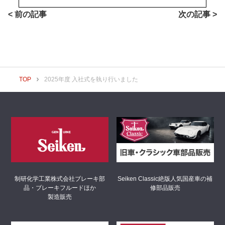
< 前の記事
次の記事 >
TOP
2025年度 入社式を執り行いました
制研化学工業株式会社
ブレーキ部
Seiken Classic
絶版人気国産車の補
品・ブレーキフルードほか
修部品販売
製造販売