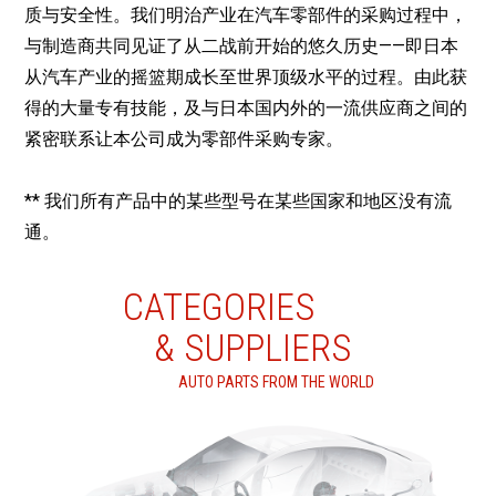
质与安全性。我们明治产业在汽车零部件的采购过程中，
与制造商共同见证了从二战前开始的悠久历史——即日本
从汽车产业的摇篮期成长至世界顶级水平的过程。由此获
得的大量专有技能，及与日本国内外的一流供应商之间的
紧密联系让本公司成为零部件采购专家。
** 我们所有产品中的某些型号在某些国家和地区没有流
通。
CATEGORIES
& SUPPLIERS
AUTO PARTS FROM THE WORLD