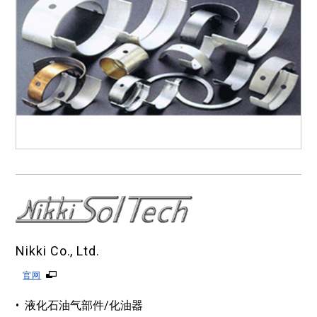
Nikki Co., Ltd.
官网
液化石油气部件/化油器