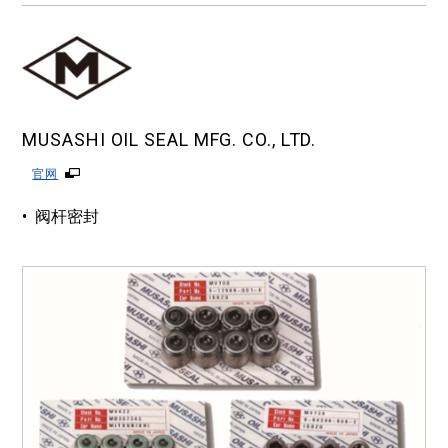
MUSASHI OIL SEAL MFG. CO., LTD.
官网
阀杆密封