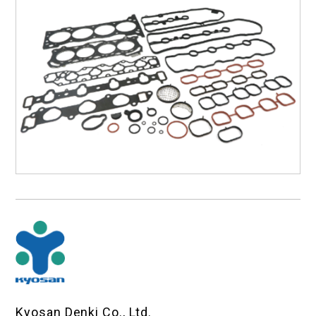
Kyosan Denki Co., Ltd.