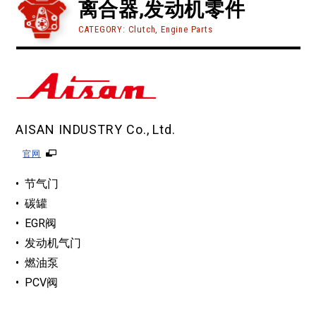
离合器,发动机零件
CATEGORY: Clutch, Engine Parts
AISAN INDUSTRY Co., Ltd.
官网
节气门
碳罐
EGR阀
发动机气门
燃油泵
PCV阀