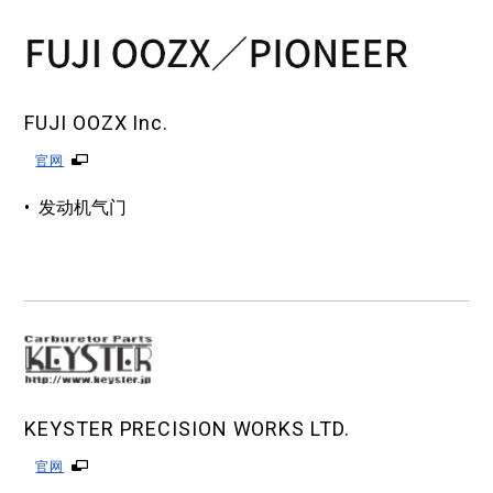
FUJI OOZX Inc.
官网
发动机气门
KEYSTER PRECISION WORKS LTD.
官网