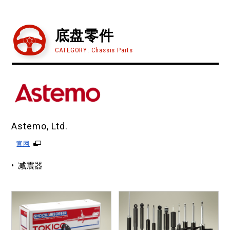
底盘零件
CATEGORY: Chassis Parts
Astemo, Ltd.
官网
减震器