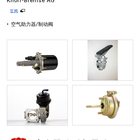
Knorr-Bremse AG
官网
空气助力器/制动阀