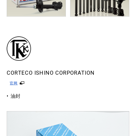
CORTECO ISHINO CORPORATION
官网
油封