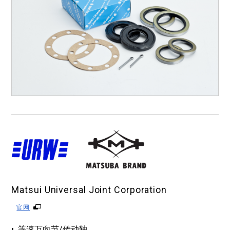
Matsui Universal Joint Corporation
官网
等速万向节/传动轴