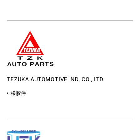
TEZUKA AUTOMOTIVE IND. CO., LTD.
橡胶件