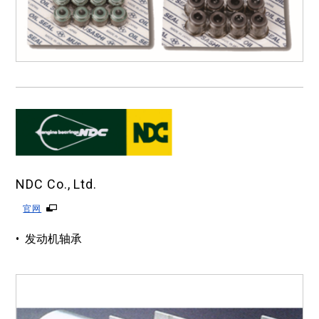
NDC Co., Ltd.
官网
发动机轴承