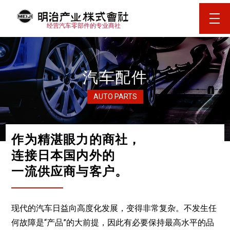
%{CHLOADING}%
经营汽车零部件的专业商社
汽车配件
AUTO PARTS
作为精湛眼力的商社，
连接日本国内外的
一流供应商与客户。
现代的汽车日益向高度化发展，变得非常复杂。不发生任
何故障是“产品”的大前提，因此有必要保持最高水平的品