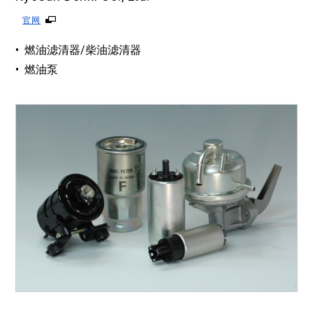
官网
燃油滤清器/柴油滤清器
燃油泵