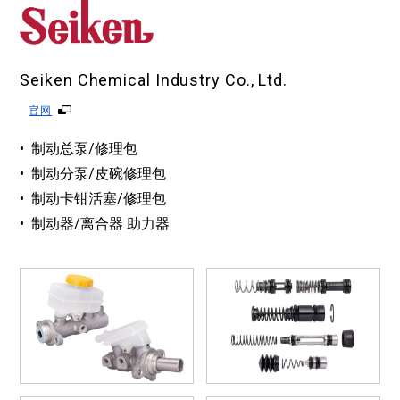
Seiken Chemical Industry Co., Ltd.
官网
制动总泵/修理包
制动分泵/皮碗修理包
制动卡钳活塞/修理包
制动器/离合器 助力器