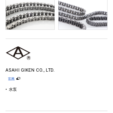
ASAHI GIKEN CO., LTD.
官网
水泵