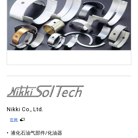
Nikki Co., Ltd.
官网
液化石油气部件/化油器