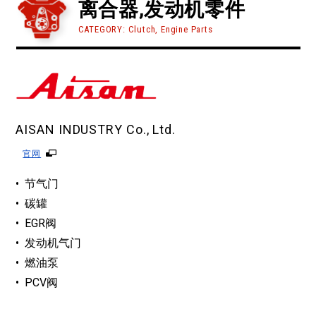
离合器,发动机零件
CATEGORY: Clutch, Engine Parts
AISAN INDUSTRY Co., Ltd.
官网
节气门
碳罐
EGR阀
发动机气门
燃油泵
PCV阀