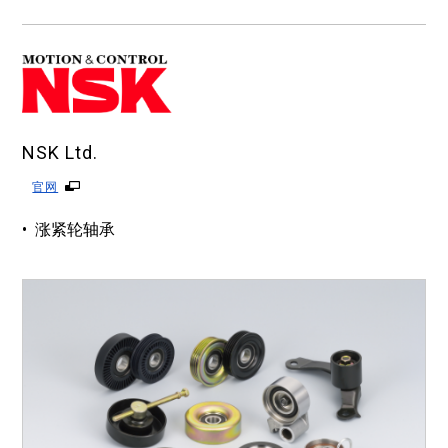
NSK Ltd.
官网
涨紧轮轴承