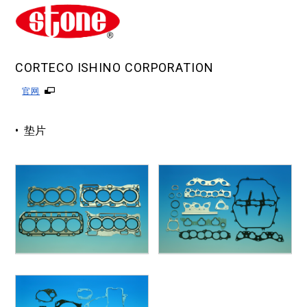
CORTECO ISHINO CORPORATION
官网
垫片