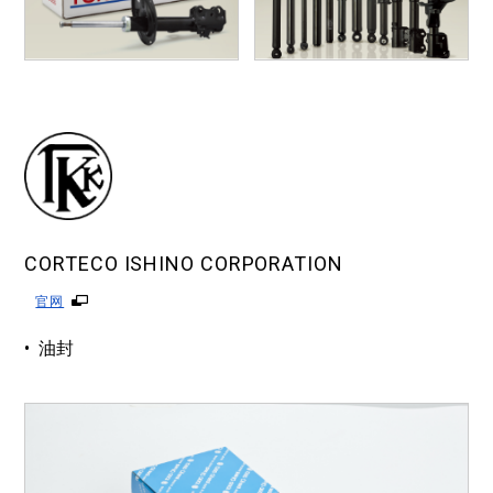
CORTECO ISHINO CORPORATION
官网
油封