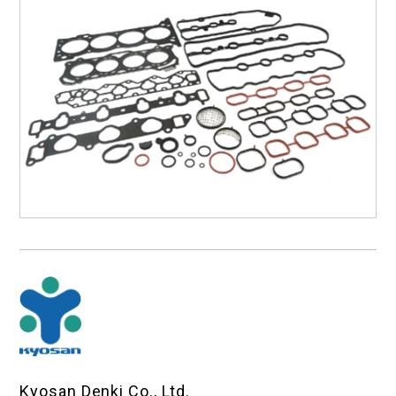
Kyosan Denki Co., Ltd.