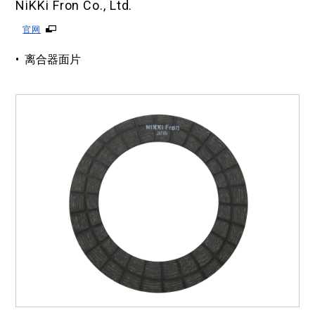
NiKKi Fron Co., Ltd.
官网
离合器面片