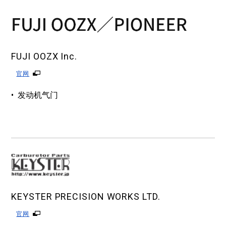
FUJI OOZX Inc.
官网
发动机气门
KEYSTER PRECISION WORKS LTD.
官网