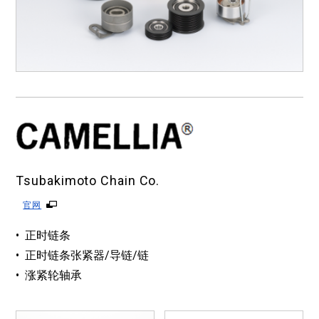
Tsubakimoto Chain Co.
官网
正时链条
正时链条张紧器/导链/链
涨紧轮轴承