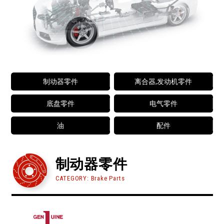
制动器零件
离合器,发动机零件
底盘零件
电气零件
油
配件
制动器零件
CATEGORY: Brake Parts