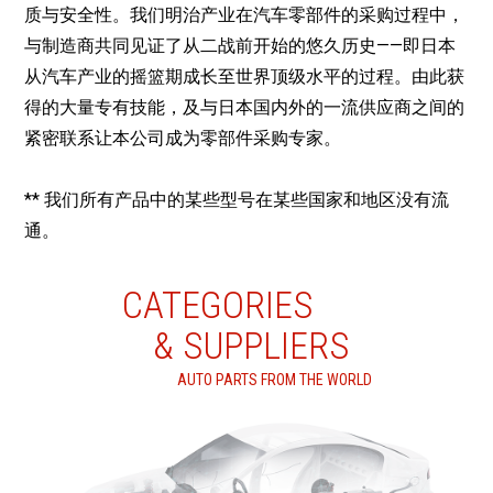
质与安全性。我们明治产业在汽车零部件的采购过程中，
与制造商共同见证了从二战前开始的悠久历史——即日本
从汽车产业的摇篮期成长至世界顶级水平的过程。由此获
得的大量专有技能，及与日本国内外的一流供应商之间的
紧密联系让本公司成为零部件采购专家。
** 我们所有产品中的某些型号在某些国家和地区没有流
通。
CATEGORIES
& SUPPLIERS
AUTO PARTS FROM THE WORLD