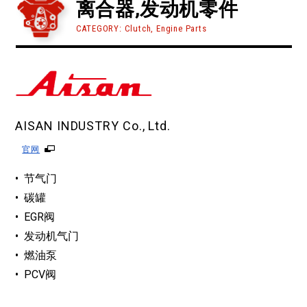
离合器,发动机零件
CATEGORY: Clutch, Engine Parts
AISAN INDUSTRY Co., Ltd.
官网
节气门
碳罐
EGR阀
发动机气门
燃油泵
PCV阀