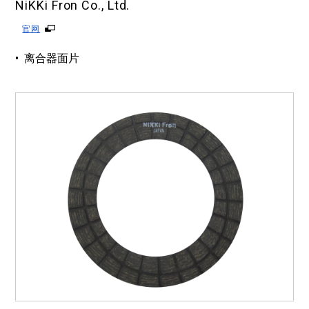
NiKKi Fron Co., Ltd.
官网
离合器面片