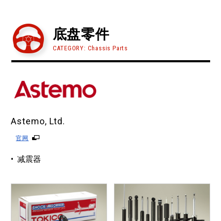
底盘零件
CATEGORY: Chassis Parts
Astemo, Ltd.
官网
减震器