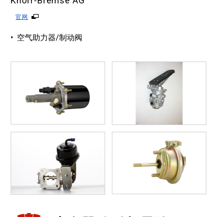
Knorr-Bremse AG
官网
空气助力器/制动阀