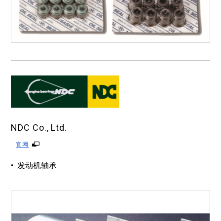
NDC Co., Ltd.
官网
发动机轴承