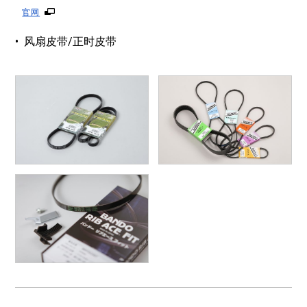
官网
风扇皮带/正时皮带