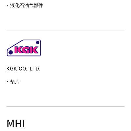
液化石油气部件
KGK CO., LTD.
垫片