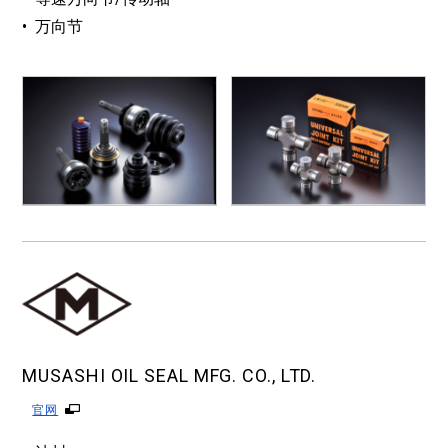
万向节
MUSASHI OIL SEAL MFG. CO., LTD.
官网