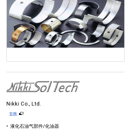
Nikki Co., Ltd.
官网
液化石油气部件/化油器