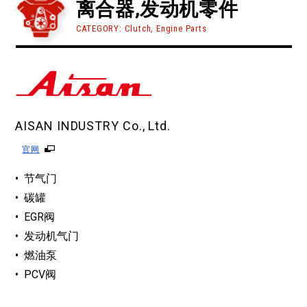
离合器,发动机零件
CATEGORY: Clutch, Engine Parts
AISAN INDUSTRY Co., Ltd.
官网
节气门
碳罐
EGR阀
发动机气门
燃油泵
PCV阀