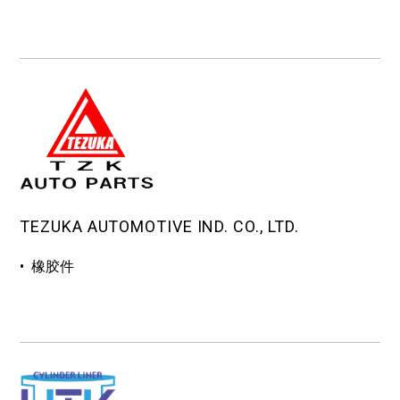
TEZUKA AUTOMOTIVE IND. CO., LTD.
橡胶件