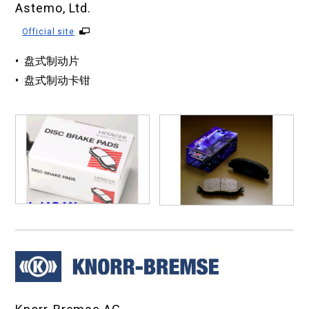
Astemo, Ltd.
Official site
盘式制动片
盘式制动卡钳