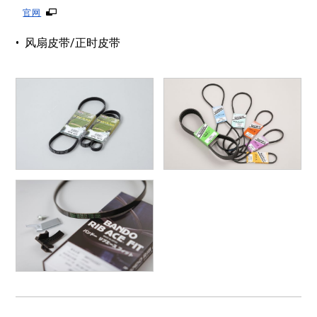
官网
风扇皮带/正时皮带