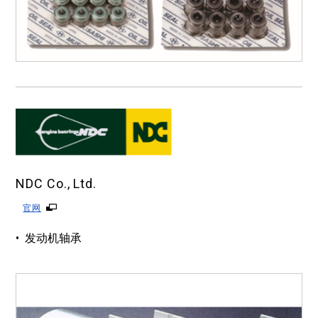
NDC Co., Ltd.
官网
发动机轴承