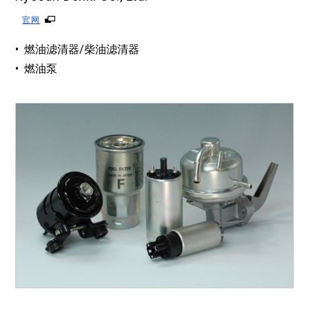
官网
燃油滤清器/柴油滤清器
燃油泵