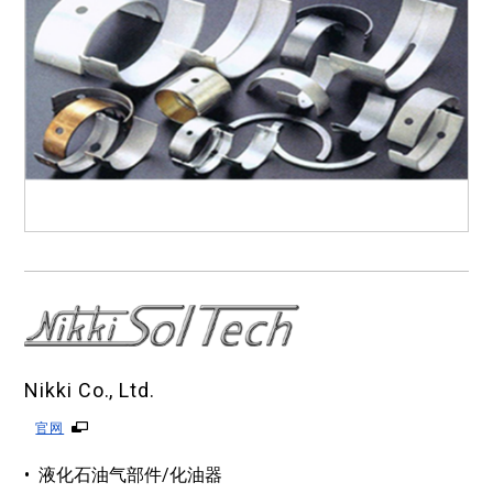
Nikki Co., Ltd.
官网
液化石油气部件/化油器