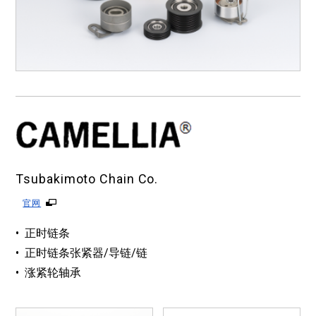
Tsubakimoto Chain Co.
官网
正时链条
正时链条张紧器/导链/链
涨紧轮轴承