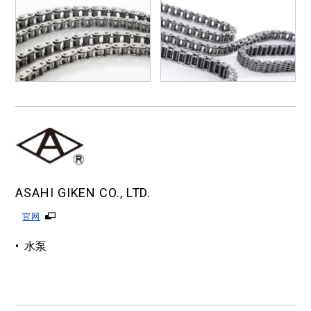
ASAHI GIKEN CO., LTD.
官网
水泵