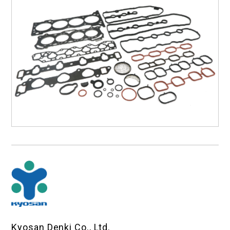
Kyosan Denki Co., Ltd.