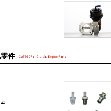
机零件
CATEGORY: Clutch, Engine Parts