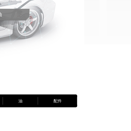
油
油
配件