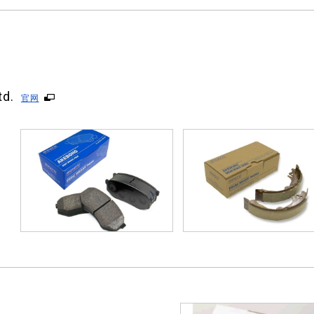
td.
官网