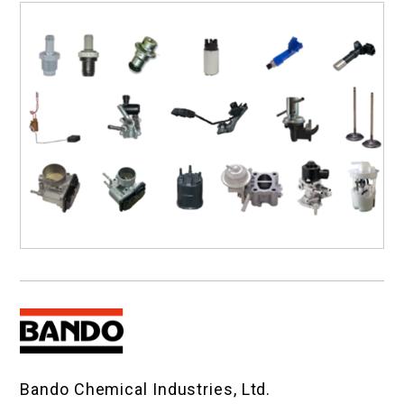
Bando Chemical Industries, Ltd.