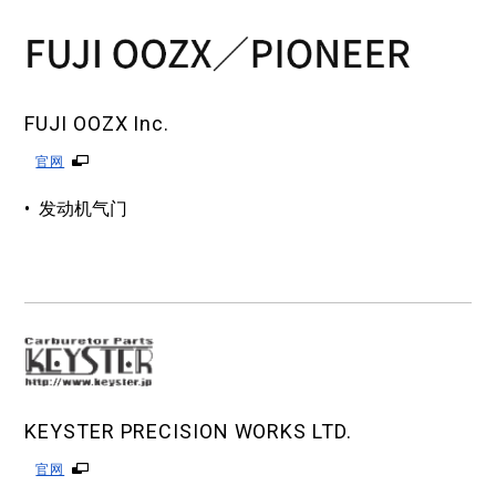
FUJI OOZX Inc.
官网
发动机气门
KEYSTER PRECISION WORKS LTD.
官网