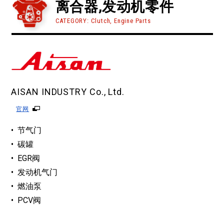
离合器,发动机零件
CATEGORY: Clutch, Engine Parts
AISAN INDUSTRY Co., Ltd.
官网
节气门
碳罐
EGR阀
发动机气门
燃油泵
PCV阀