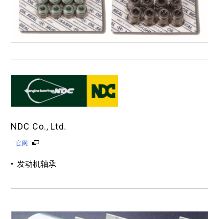
NDC Co., Ltd.
官网
发动机轴承