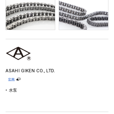
ASAHI GIKEN CO., LTD.
官网
水泵