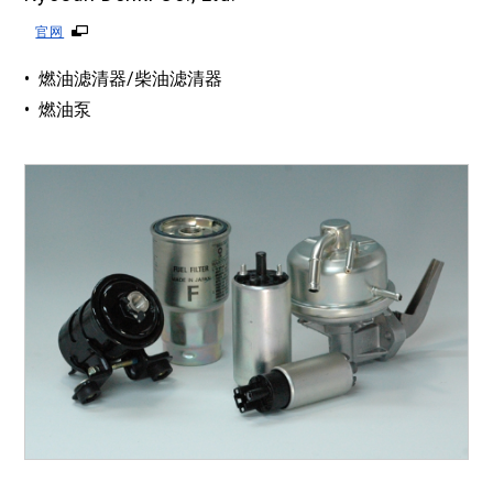
官网
燃油滤清器/柴油滤清器
燃油泵