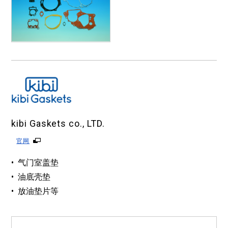
kibi Gaskets co., LTD.
官网
气门室盖垫
油底壳垫
放油垫片等