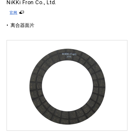
NiKKi Fron Co., Ltd.
官网
离合器面片