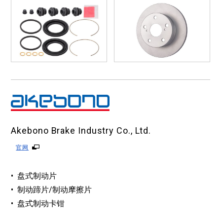
Akebono Brake Industry Co., Ltd.
官网
盘式制动片
制动蹄片/制动摩擦片
盘式制动卡钳