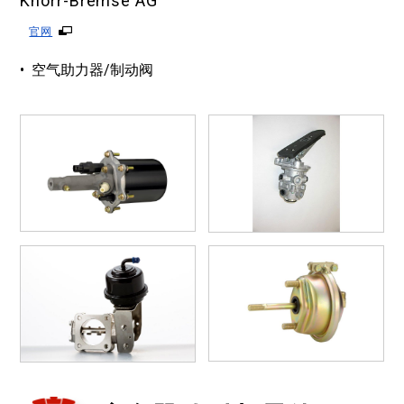
Knorr-Bremse AG
官网
空气助力器/制动阀