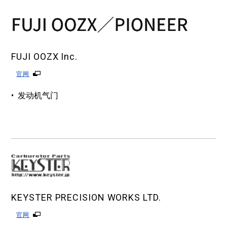
FUJI OOZX Inc.
官网
发动机气门
KEYSTER PRECISION WORKS LTD.
官网