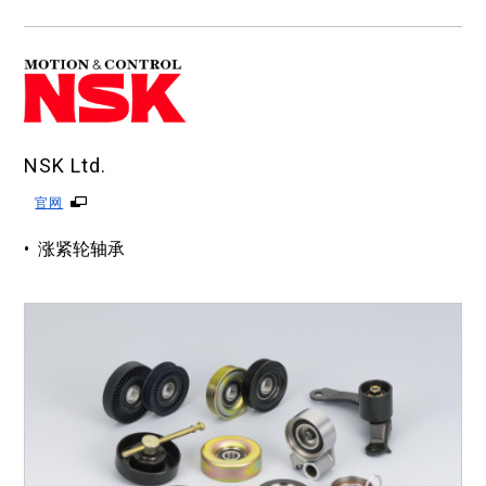
NSK Ltd.
官网
涨紧轮轴承