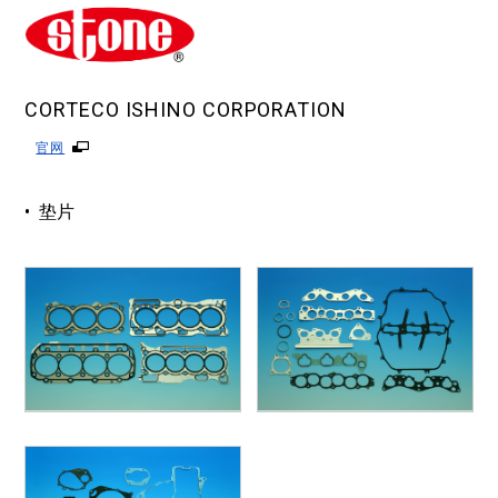
CORTECO ISHINO CORPORATION
官网
垫片