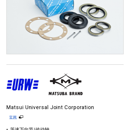
Matsui Universal Joint Corporation
官网
等速万向节/传动轴