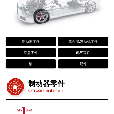
制动器零件
离合器,发动机零件
底盘零件
电气零件
油
配件
制动器零件
CATEGORY: Brake Parts