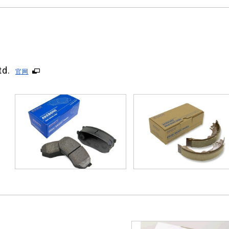
td.
官网