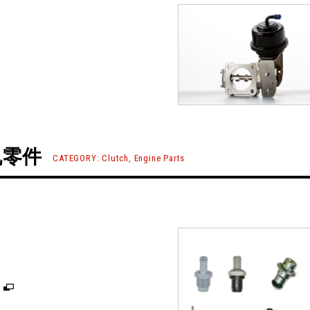
机零件
CATEGORY: Clutch, Engine Parts