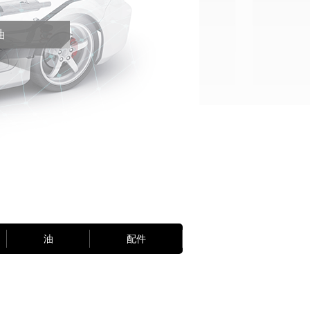
油
油
配件