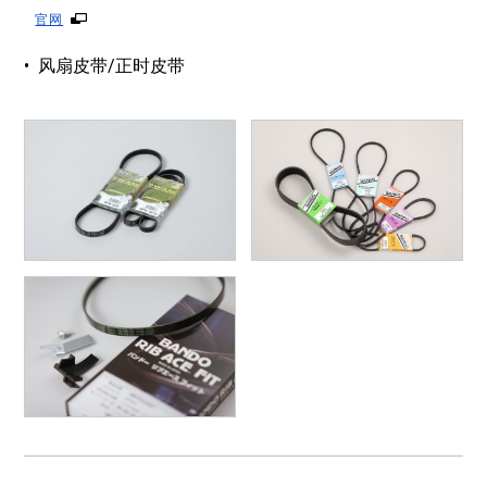
官网
风扇皮带/正时皮带