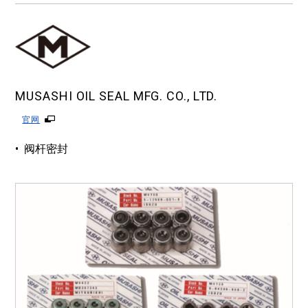
MUSASHI OIL SEAL MFG. CO., LTD.
官网
阀杆密封