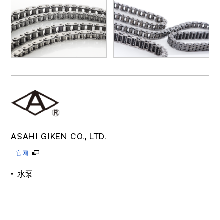
ASAHI GIKEN CO., LTD.
官网
水泵