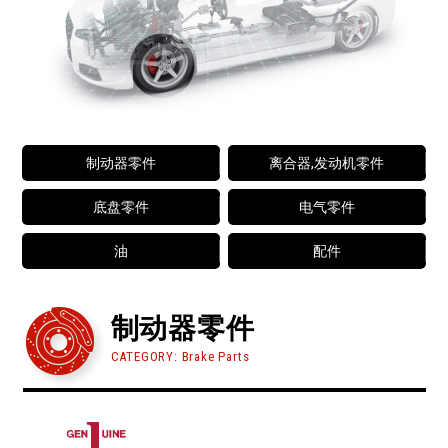
制动器零件
离合器,发动机零件
底盘零件
电气零件
油
配件
制动器零件
CATEGORY: Brake Parts