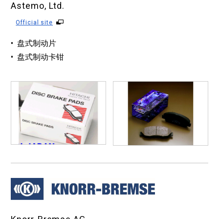
Astemo, Ltd.
Official site
盘式制动片
盘式制动卡钳