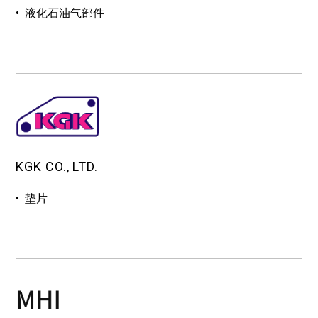
液化石油气部件
KGK CO., LTD.
垫片