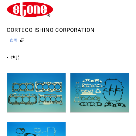
CORTECO ISHINO CORPORATION
官网
垫片