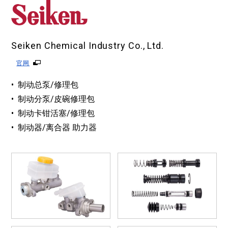
Seiken Chemical Industry Co., Ltd.
官网
制动总泵/修理包
制动分泵/皮碗修理包
制动卡钳活塞/修理包
制动器/离合器 助力器