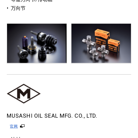
万向节
MUSASHI OIL SEAL MFG. CO., LTD.
官网