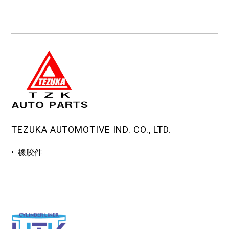
TEZUKA AUTOMOTIVE IND. CO., LTD.
橡胶件