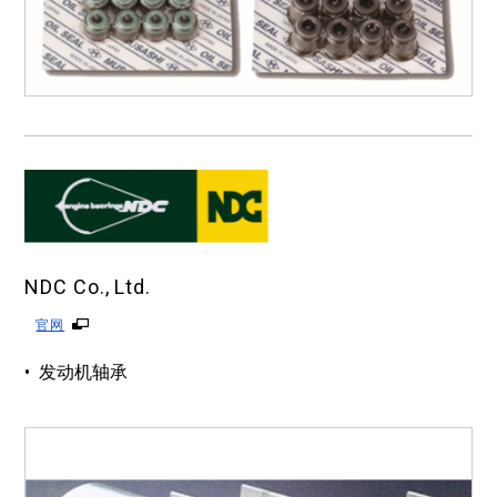
NDC Co., Ltd.
官网
发动机轴承