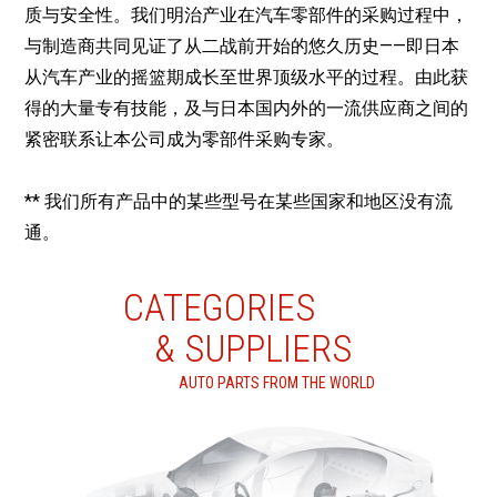
质与安全性。我们明治产业在汽车零部件的采购过程中，
与制造商共同见证了从二战前开始的悠久历史——即日本
从汽车产业的摇篮期成长至世界顶级水平的过程。由此获
得的大量专有技能，及与日本国内外的一流供应商之间的
紧密联系让本公司成为零部件采购专家。
** 我们所有产品中的某些型号在某些国家和地区没有流
通。
CATEGORIES
& SUPPLIERS
AUTO PARTS FROM THE WORLD