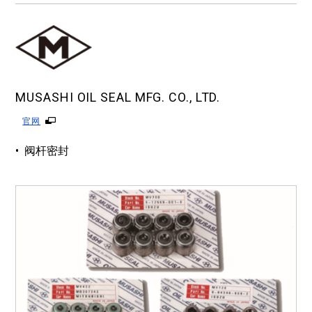
MUSASHI OIL SEAL MFG. CO., LTD.
官网
阀杆密封