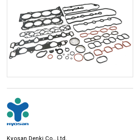
Kyosan Denki Co., Ltd.