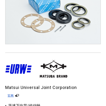
Matsui Universal Joint Corporation
官网
等速万向节/传动轴