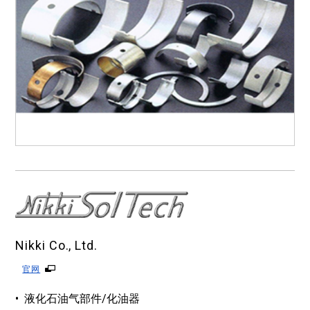
Nikki Co., Ltd.
官网
液化石油气部件/化油器