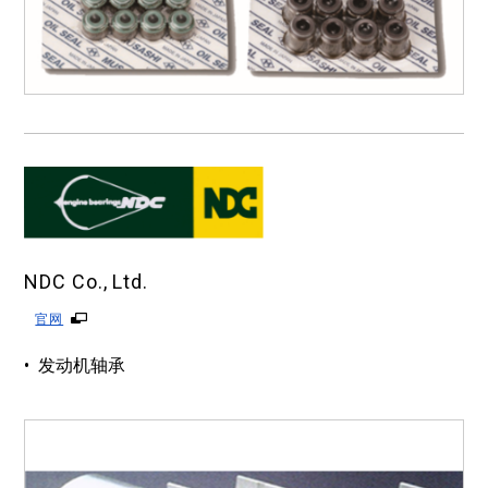
NDC Co., Ltd.
官网
发动机轴承