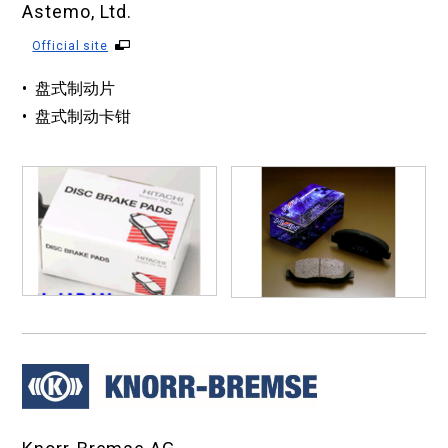
Astemo, Ltd.
Official site
盘式制动片
盘式制动卡钳