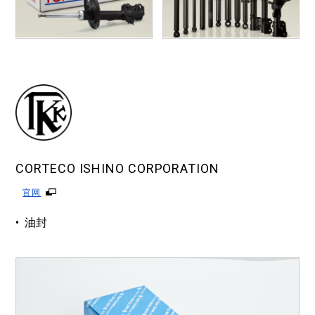
CORTECO ISHINO CORPORATION
官网
油封