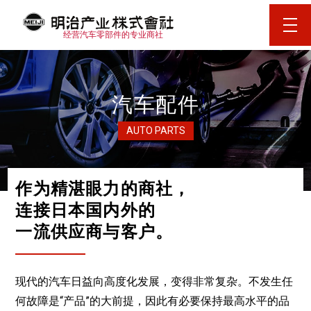
%{CHLOADING}%
经营汽车零部件的专业商社
汽车配件
AUTO PARTS
作为精湛眼力的商社，
连接日本国内外的
一流供应商与客户。
现代的汽车日益向高度化发展，变得非常复杂。不发生任
何故障是“产品”的大前提，因此有必要保持最高水平的品