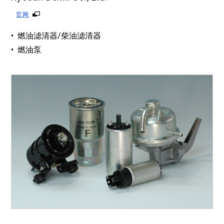
官网
燃油滤清器/柴油滤清器
燃油泵