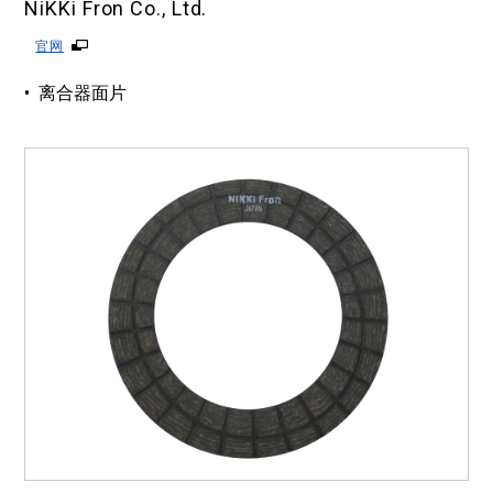
NiKKi Fron Co., Ltd.
官网
离合器面片