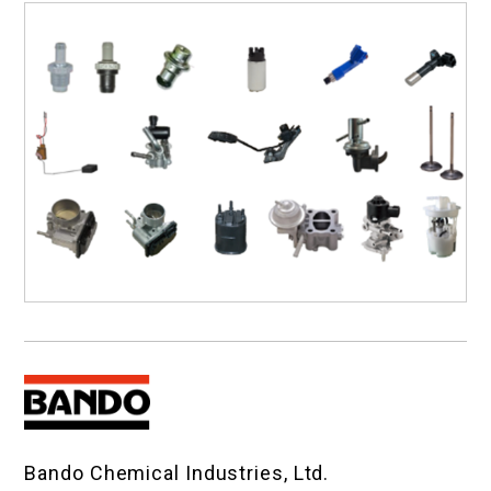
Bando Chemical Industries, Ltd.