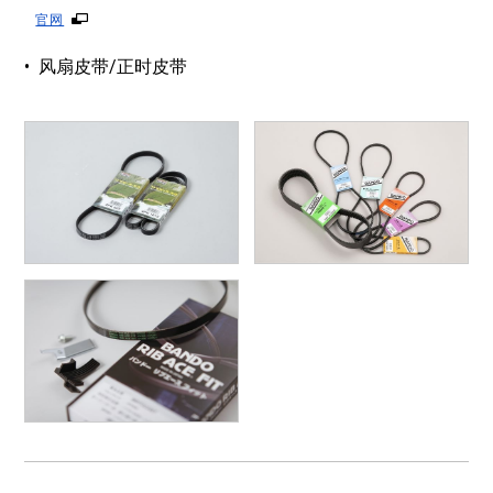
官网
风扇皮带/正时皮带