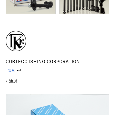
CORTECO ISHINO CORPORATION
官网
油封