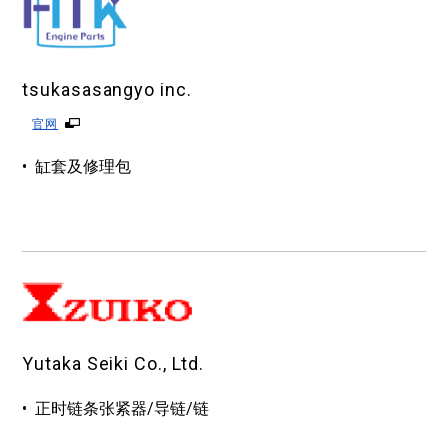
tsukasasangyo inc.
官网
缸套及修理包
Yutaka Seiki Co., Ltd.
正时链条张紧器/导链/链