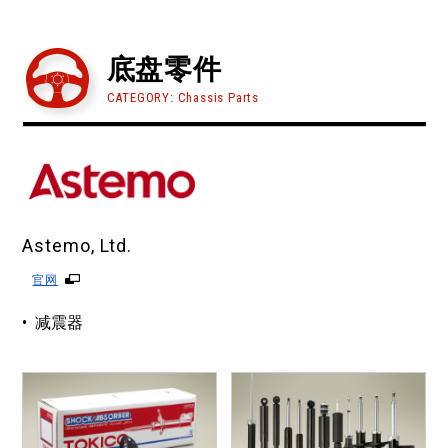
底盘零件
CATEGORY: Chassis Parts
Astemo, Ltd.
官网
减震器