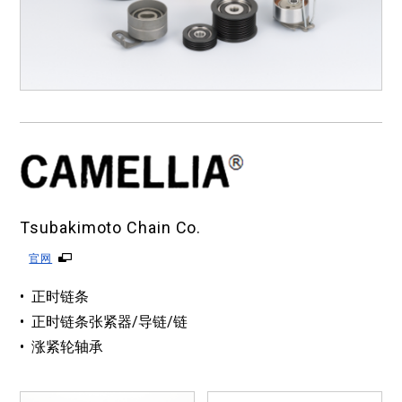
Tsubakimoto Chain Co.
官网
正时链条
正时链条张紧器/导链/链
涨紧轮轴承