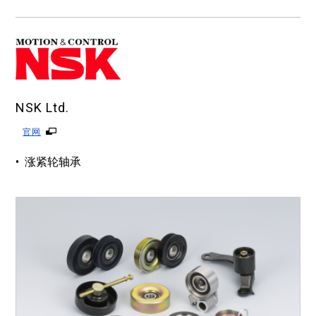
NSK Ltd.
官网
涨紧轮轴承