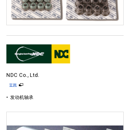
NDC Co., Ltd.
官网
发动机轴承