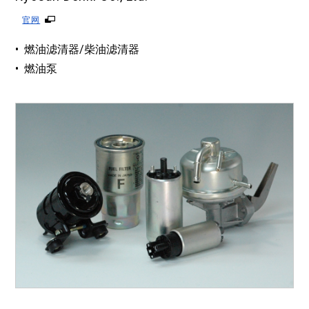
官网
燃油滤清器/柴油滤清器
燃油泵