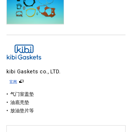
kibi Gaskets co., LTD.
官网
气门室盖垫
油底壳垫
放油垫片等