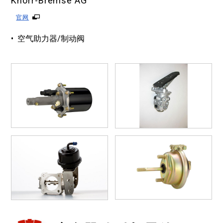
Knorr-Bremse AG
官网
空气助力器/制动阀