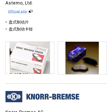
Astemo, Ltd.
Official site
盘式制动片
盘式制动卡钳