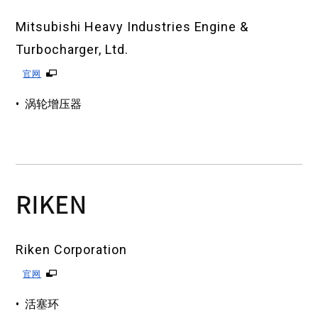
Mitsubishi Heavy Industries Engine &
Turbocharger, Ltd.
官网
涡轮增压器
Riken Corporation
官网
活塞环