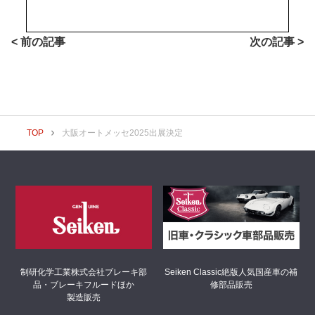
< 前の記事
次の記事 >
TOP
大阪オートメッセ2025出展決定
制研化学工業株式会社
ブレーキ部
Seiken Classic
絶版人気国産車の補
品・ブレーキフルードほか
修部品販売
製造販売