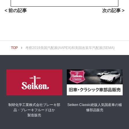
< 前の記事
次の記事 >
TOP
考察2019美国汽配展(AAPEX)和美国改装车汽配展(SEMA)
制研化学工業株式会社
ブレーキ部
Seiken Classic
絶版人気国産車の補
品・ブレーキフルードほか
修部品販売
製造販売