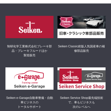
制研化学工業株式会社
ブレーキ部
Seiken Classic
絶版人気国産車の補
品・ブレーキフルードほか
修部品販売
製造販売
Seiken Service Shop
最先端技術
Seiken e-Garage
自動車整備・自動
で、車もビジネスも
車ビジネスの
次のレベルへ
トータルサポート